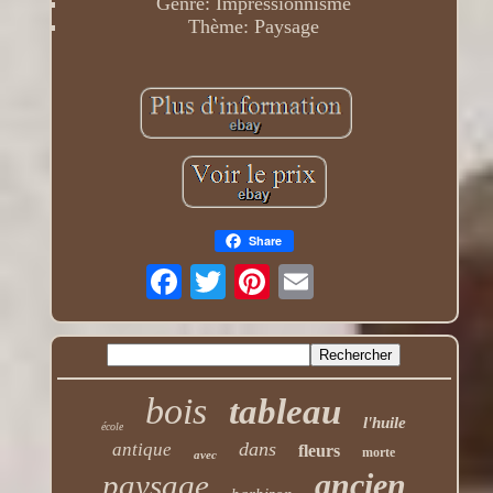
Genre: Impressionnisme
Thème: Paysage
Share
bois
tableau
l'huile
école
dans
antique
fleurs
morte
avec
ancien
paysage