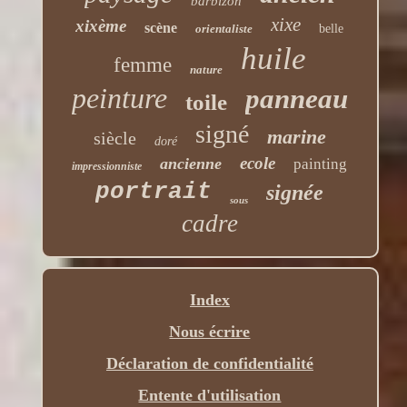
barbizon
xixe
xixème
scène
orientaliste
belle
huile
femme
nature
peinture
panneau
toile
signé
marine
siècle
doré
ecole
ancienne
painting
impressionniste
portrait
signée
sous
cadre
Index
Nous écrire
Déclaration de confidentialité
Entente d'utilisation