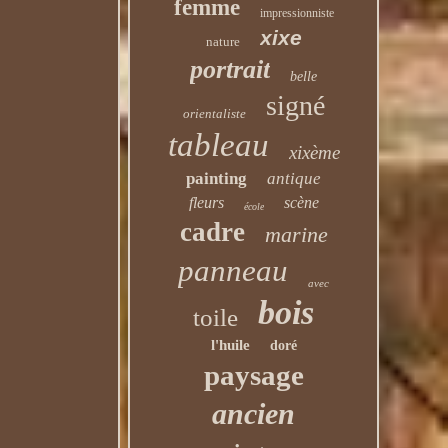
femme
impressionniste
xixe
nature
portrait
belle
signé
orientaliste
tableau
xixème
painting
antique
fleurs
scène
école
cadre
marine
panneau
avec
bois
toile
l'huile
doré
paysage
ancien