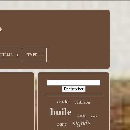
THÈME
TYPE
ecole
barbizon
huile
morte
sous
signée
dans