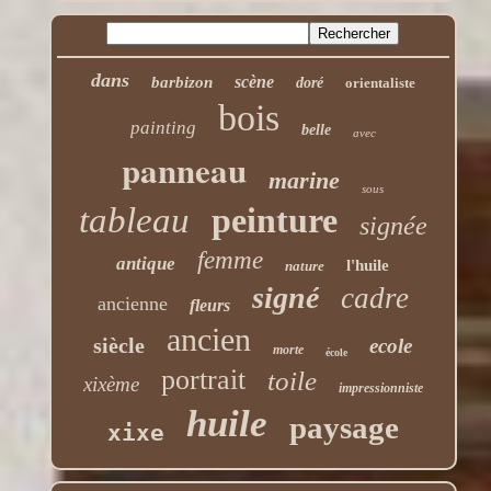
dans
scène
barbizon
doré
orientaliste
bois
painting
belle
avec
panneau
marine
sous
tableau
peinture
signée
femme
antique
l'huile
nature
signé
cadre
ancienne
fleurs
ancien
siècle
ecole
morte
école
portrait
toile
xixème
impressionniste
huile
paysage
xixe