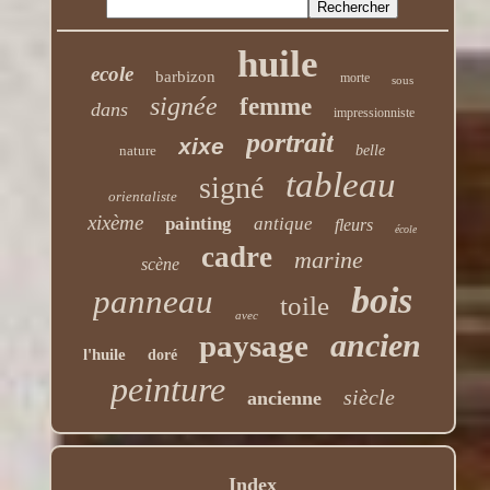
huile
ecole
barbizon
morte
sous
signée
femme
dans
impressionniste
portrait
xixe
nature
belle
tableau
signé
orientaliste
xixème
painting
antique
fleurs
école
cadre
marine
scène
bois
panneau
toile
avec
ancien
paysage
l'huile
doré
peinture
siècle
ancienne
Index