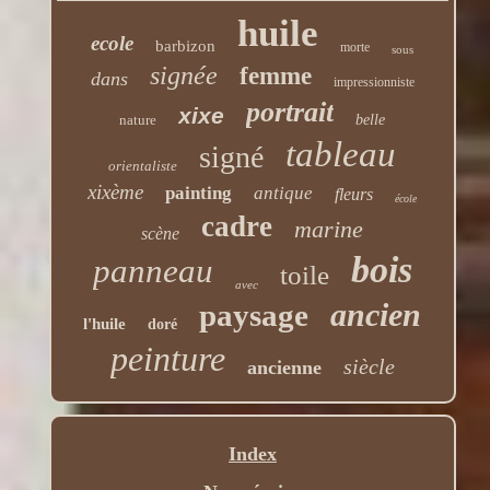
huile
ecole
barbizon
morte
sous
signée
femme
dans
impressionniste
portrait
xixe
nature
belle
tableau
signé
orientaliste
xixème
painting
antique
fleurs
école
cadre
marine
scène
bois
panneau
toile
avec
ancien
paysage
l'huile
doré
peinture
siècle
ancienne
Index