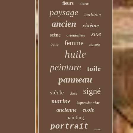
fleurs
morte
paysage
barbizon
ancien
xixème
xixe
scène
orientaliste
femme
belle
nature
huile
peinture
toile
panneau
signé
siècle
doré
marine
impressionniste
ecole
ancienne
painting
portrait
sous