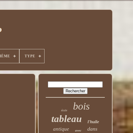
HÈME
TYPE
bois
école
tableau
l'huile
dans
antique
avec