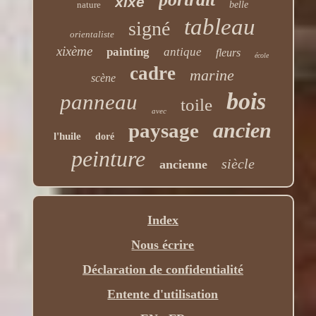
xixe
nature
belle
tableau
signé
orientaliste
xixème
painting
antique
fleurs
école
cadre
marine
scène
bois
panneau
toile
avec
ancien
paysage
l'huile
doré
peinture
siècle
ancienne
Index
Nous écrire
Déclaration de confidentialité
Entente d'utilisation