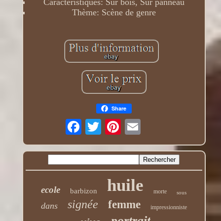
Caractéristiques: Sur bois, Sur panneau
Thème: Scène de genre
Share
huile
ecole
barbizon
morte
sous
signée
femme
dans
impressionniste
portrait