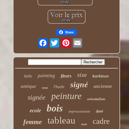
Share
xixe
painting
fleurs
barbizon
belle
signé
ancienne
antique
l'huile
sous
peinture
signée
orientaliste
bois
ecole
doré
impressionniste
tableau
cadre
femme
école