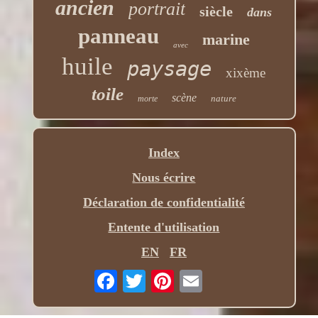
ancien
portrait
siècle
dans
panneau
marine
avec
huile
paysage
xixème
toile
scène
nature
morte
Index
Nous écrire
Déclaration de confidentialité
Entente d'utilisation
EN
FR