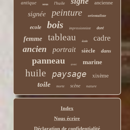
signé
ancienne
antique
l'huile
sous
peinture
signée
orientaliste
bois
ecole
doré
impressionniste
tableau
cadre
femme
école
ancien
portrait
siècle
dans
panneau
marine
avec
huile
paysage
xixème
toile
scène
nature
morte
Index
Nous écrire
Déclaration de confidentialité