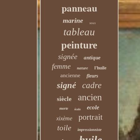
panneau
marine
sous
tableau
peinture
signée
antique
femme
l'huile
nature
ancienne
fleurs
signé
cadre
ancien
siècle
ecole
morte
école
portrait
xixème
toile
impressionniste
huile