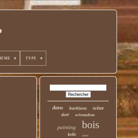
HÈME
TYPE
dans
scène
barbizon
doré
orientaliste
bois
painting
belle
avec