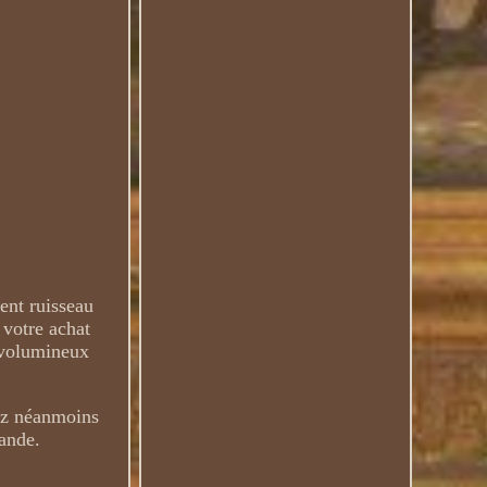
ent ruisseau
 votre achat
s volumineux
vez néanmoins
mande.