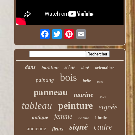
dans
scène
barbizon
doré
orientaliste
bois
painting
belle
avec
panneau
marine
sous
tableau
peinture
signée
femme
antique
l'huile
nature
signé
cadre
ancienne
fleurs