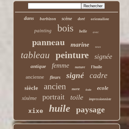
dans
scène
barbizon
doré
orientaliste
bois
painting
belle
avec
panneau
marine
sous
tableau
peinture
signée
femme
antique
l'huile
nature
signé
cadre
ancienne
fleurs
ancien
siècle
ecole
morte
école
portrait
toile
xixème
impressionniste
huile
paysage
xixe