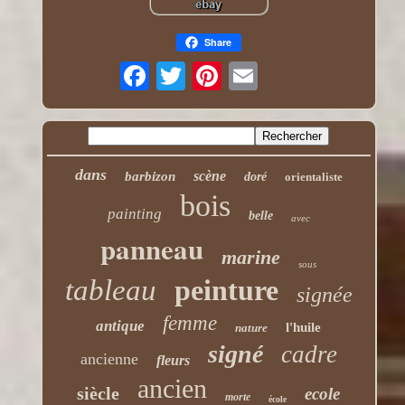
Share
dans
scène
barbizon
doré
orientaliste
bois
painting
belle
avec
panneau
marine
sous
tableau
peinture
signée
femme
antique
l'huile
nature
signé
cadre
ancienne
fleurs
ancien
siècle
ecole
morte
école