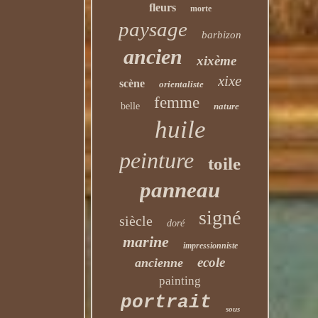
fleurs
morte
paysage
barbizon
ancien
xixème
xixe
scène
orientaliste
femme
belle
nature
huile
peinture
toile
panneau
signé
siècle
doré
marine
impressionniste
ecole
ancienne
painting
portrait
sous