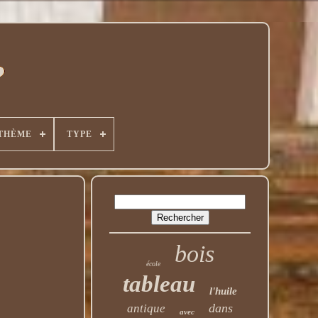
THÈME
TYPE
bois
école
tableau
l'huile
dans
antique
avec