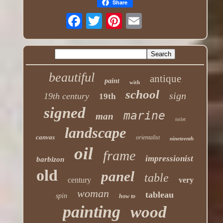
Share
beautiful
antique
paint
with
school
sign
19th century
19th
signed
marine
man
toilet
landscape
canvas
orientalist
nineteenth
oil
frame
impressionist
barbizon
old
panel
table
century
very
woman
tableau
spin
how to
painting
wood