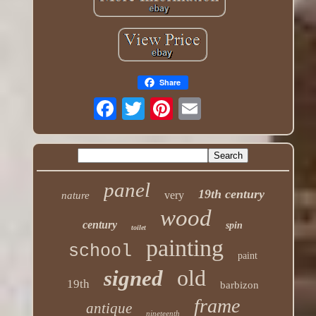
Share
panel
19th century
very
nature
wood
century
spin
toilet
painting
school
paint
old
signed
19th
barbizon
frame
antique
nineteenth