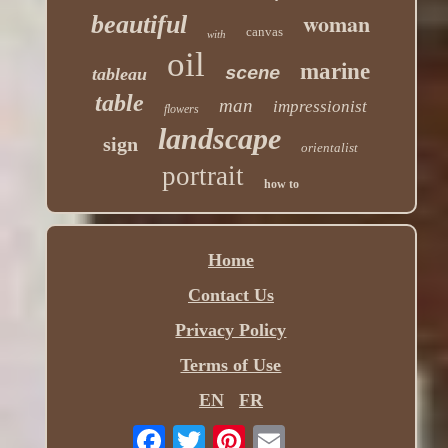
woman
beautiful
canvas
with
oil
marine
scene
tableau
table
man
impressionist
flowers
landscape
sign
orientalist
portrait
how to
Home
Contact Us
Privacy Policy
Terms of Use
EN
FR